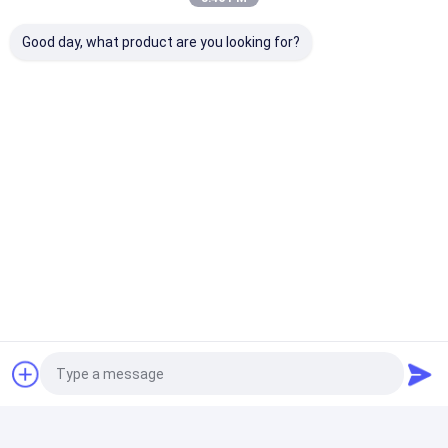
Μονοφασική γραμμή παραγωγής κινητήρα στατήρα
AC220V 50Hz Αυτοματοποιημένη μηχανή
Good day, what product are you looking for?
περιστροφής σπείρας πεδίου
Υψηλής απόδοσης λύση συναρμολόγησης
στατοραλίδας για ηλεκτρικά οχήματα των τμημάτων
Β και Γ
Τροχαίο κινητήρα στατήρα μηχανή περιστροφής
γραμμής υψηλής ακρίβειας κατασκευή
Μηχανή περιτύλιξης με καρφίτσες
Τροχαίο Stator Hairpin αυτόματη μηχανή περιστροφής
θωράκισης για 3 φάσεις κινητήρα ODM
Μηχανή απομάκρυνσης βερνίκων
Μηχανή περιέλιξης στάτορα ISO εξωτερικού
κινητήρα PMSM για ηλεκτρικό μοτοποδήλατο