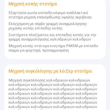
Μηχανή κοπής στατήρα
Εξαρτησία γωνία επίπεδη κόψιμο εναλλακτικό
στατήρα μηχανή επανόρθωσης υψηλής ακρίβειας
Ελεγχόμενη με σέρβο γραμμή συναρμολόγησης
μηχανής κοπής επίπεδης κοπής
Συστήματα πλεξίματος και επίπεδης κοπής για την
γραμμή συναρμολόγησης κυλινδρικών κυλινδρών
Μηχανή κοπής στάτορα κινητήρα PMSM με επίπεδο
σύρμα για φορτηγά, προσαρμοσμένη
Μηχανή συγκόλλησης με λέιζερ στατήρα
Μηχανή συγκόλλησης κυλινδρικών κυλινδρικών
Αρχική Σελίδα
κυλινδρικών κυλινδρικών κυλινδρικών κυλινδρικών
Η Suzhou Champyound Intelligent Technology Co., Ltd. είναι
κυλινδρικών κυλινδρικών κυλινδρικών κυλινδρικών
κατασκευαστής στη βιομηχανία κινητήρων με επίπεδα
Προϊόντα
κυλινδρικών κυλινδρικών κυλινδρικών κυλινδρικών
καλώδια,δεσμευόμαστε να παρέχουμε αποτελεσματικές και
κυλινδρικών κυλινδρικών κυλινδρικών κυλινδρικών
ακριβείς λύσεις κινητήρων προσαρμοσμένες στις ανάγκες των
κυλινδρικών κυλινδρικών κυλινδρικών κυλινδρικών
Βίντεο
πελατών μαςΗ επιχείρησή μας είναι δομημένη γύρω από δύο
κυλινδρικών κυλινδρικών κυλινδρικών κυλινδρικών
βασικά τμήματα: ένα που προμηθεύει μια σειρά από πλήρως