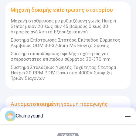
Μηχανή διεύρυνσης στατήρα
πιο βελτιστοποιημένες λύσεις για την κατασκευή κινητήρων
Μηχανή δοκιμής επίστρωσης στατορίου
επίπεδου καλωδίου στους πελάτες μαςΜέχρι τώρα, εκτός από
το μεγάλο μερίδιο αγοράς στην Κίνα, τα μηχανήματά μας
Μηχανή περιστροφής στατήρα
Μηχανή στάθμευσης με ρυθμιζόμενη γωνία Hairpin
βρίσκονταν στο Μεξικό, την Ισπανία κλπ.Τα μηχανήματα μας
Stator μείον 20 έως συν 45 βαθμούς 0 έως 30
απολαμβάνουν καλή φήμη μεταξύ των πελατών μας για την
Μηχανή κοπής στατήρα
στροφές ανά λεπτό Εξόρυξη καπνού
ανθεκτική και αξιόπιστη απόδοσή τους, λογικό
Η τιμή και η καλή
υπηρεσία μετά την πώληση.
Σύστημα Επίστρωσης Στατόρα Επίπεδου Σύρματος
Μηχανή συγκόλλησης με λέιζερ στατήρα
Ακριβείας ODM 30-370mm Με Έλεγχο Σκόνης
Σύστημα επικαλύψεως υψηλής ταχύτητας για
Μηχανή εισαγωγής στατήρα
στερεοστάτες επίπεδου σύρματος 30-370 mm
Σύστημα Σταλάξεως Υψηλής Ταχύτητας Στατόρα
Μηχανή δοκιμής επίστρωσης στατορίου
Hairpin 30 RPM PDIV Πάνω από 4000V Σύσφιξη
Τριών Σιαγόνων
Αυτοματοποιημένη γραμμή παραγωγής στατορίων
Αυτοματοποιημένη γραμμή παραγωγής
στατορίων
Champyound
Τριφογενής AC380V 50Hz γραμμή παραγωγής
κινητήρα στατήρα αυτοματοποιημένη μηχανή
περιστροφής σπείρας πεδίου
3:46 PM