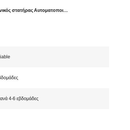
μηχανικός στατήρας Αυτοματοποιημένο
iable
βδομάδες
 ανά 4-6 εβδομάδες