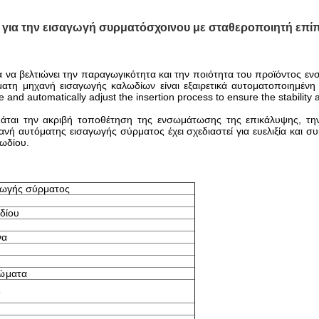
 για την εισαγωγή συρματόσχοινου με σταθεροποιητή επί
α να βελτιώνει την παραγωγικότητα και την ποιότητα του προϊόντος εν
ατη μηχανή εισαγωγής καλωδίων είναι εξαιρετικά αυτοματοποιημένη 
 and automatically adjust the insertion process to ensure the stability and
άται την ακριβή τοποθέτηση της ενσωμάτωσης της επικάλυψης, τη
νή αυτόματης εισαγωγής σύρματος έχει σχεδιαστεί για ευελιξία και σ
ωδίου.
γωγής σύρματος
δίου
να
ρώματα
5