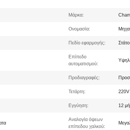
Μάρκα:
Cham
Ονομασία:
Μηχα
Πεδίο εφαρμογής:
Στάτ
Επίπεδο
Υψηλ
αυτοματισμού:
Προδιαγραφές:
Προσ
Τετάρτη:
220V
Εγγύηση:
12 μή
Αναλογία όψεων
ατα
Μεγαλ
επίπεδου χαλκού: