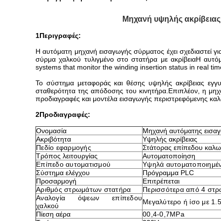
Μηχανή υψηλής ακρίβειας
1Περιγραφές:
Η αυτόματη μηχανή εισαγωγής σύρματος έχει σχεδιαστεί γι
σύρμα χαλκού τυλιγμένο στο στατήρα με ακρίβειαΗ αυτόμ
systems that monitor the winding insertion status in real time
Το σύστημα μεταφοράς και θέσης υψηλής ακρίβειας εγγυ
σταθερότητα της απόδοσης του κινητήρα.Επιπλέον, η μηχα
προδιαγραφές και μοντέλα εισαγωγής περιστρεφόμενης καλ
2Προδιαγραφές:
Ονομασία
Μηχανή αυτόματης εισα
Ακριβότητα
Υψηλής ακρίβειας
Πεδίο εφαρμογής
Στάτορας επίπεδου καλω
Τρόπος λειτουργίας
Αυτοματοποίηση
Επίπεδο αυτοματισμού
Υψηλά αυτοματοποιημέ
Σύστημα ελέγχου
Πρόγραμμα PLC
Προσαρμογή
Επιτρέπεται
Αριθμός στρωμάτων στατήρα
Περισσότερα από 4 στ
Αναλογία όψεων επίπεδου
Μεγαλύτερο ή ίσο με 1.
χαλκού
Πίεση αέρα
00,4-0,7MPa