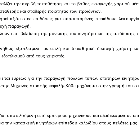
λίζει την ακριβή τοποθέτηση και το βάθος εισαγωγής χαρτιού μέ
σταθερής και σταθερής ποιότητας των προϊόντων.
εί αξιόπιστες επιδόσεις για παρατεταμένες περιόδους λειτουργία
νεχή παραγωγή.
λλουν στη βελτίωση της μόνωσης του κινητήρα και της απόδοσης τ
ήθως εξοπλισμένη με απλή και διαισθητική διεπαφή χρήστη κα
 εξοπλισμού από τους χειριστές.
ίται ευρέως για την παραγωγή πολλών τύπων στατήρων κινητήρων
νσης,Μηχανές στροφής κεφαλήςΚάθε μηχάνημα στην γραμμή του στατ
α, αποτελούμενη από έμπειρους μηχανικούς και εξειδικευμένους επα
ια την κατασκευή κινητήρων επίπεδου καλωδίου στους πελάτες μας.