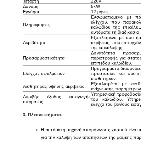
Τετάρτη
220V
Δύναμη
5kW
Εγγύηση
12 μήνες
Ενσωματωμένο με προ
ελέγχου, που παρακο
Πληροφορίες
καλωδίου της επικάλυ
αυτόματα τη διαδικασία
Εξοπλισμένο με συστή
Ακριβότητα
ακρίβειας, που επιτυγχά
της επικάλυψης.
Δυνατότητα προσαρ
Προσαρμοστικότητα
περιστροφής για στατο
επίπεδου καλωδίου.
Προγράμματα διασύνδεσ
Ελέγχος σφαλμάτων
προστασίας και συστ
αισθητήρων.
Εξοπλισμένα με αισθ
Αισθητήρας υψηλής ακρίβειας
ανίχνευσης παραμέτρων
Υπηρεσιακή τροφοδοσία 
Ακριβής έξοδος εισαγωγής
του καλωδίου. Υπηρε
σύρματος
έλεγχο του βάθους εισα
3- Πλεονεκτήματα:
Η αυτόματη μηχανή απομόνωσης χαρτιού είναι ικ
για την κάλυψη των απαιτήσεων της μαζικής πα