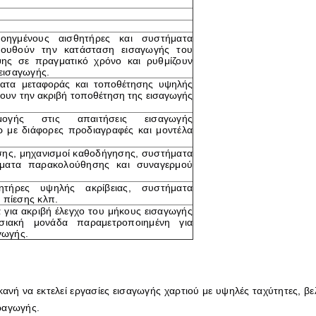
ηγμένους αισθητήρες και συστήματα
λουθούν την κατάσταση εισαγωγής του
ψης σε πραγματικό χρόνο και ρυθμίζουν
 εισαγωγής.
ματα μεταφοράς και τοποθέτησης υψηλής
νουν την ακριβή τοποθέτηση της εισαγωγής
μογής στις απαιτήσεις εισαγωγής
ρ με διάφορες προδιαγραφές και μοντέλα
ης, μηχανισμοί καθοδήγησης, συστήματα
ήματα παρακολούθησης και συναγερμού
ητήρες υψηλής ακρίβειας, συστήματα
 πίεσης κλπ.
για ακριβή έλεγχο του μήκους εισαγωγής
σιακή μονάδα παραμετροποιημένη για
γωγής.
ανή να εκτελεί εργασίες εισαγωγής χαρτιού με υψηλές ταχύτητες, 
ραγωγής.