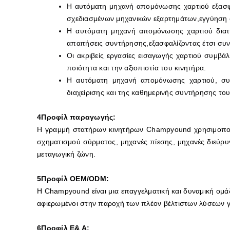
Η αυτόματη μηχανή απομόνωσης χαρτιού εξασφα
σχεδιασμένων μηχανικών εξαρτημάτων,εγγύηση 
Η αυτόματη μηχανή απομόνωσης χαρτιού διατηρ
απαιτήσεις συντήρησης,εξασφαλίζοντας έτσι συ
Οι ακριβείς εργασίες εισαγωγής χαρτιού συμβά
ποιότητα και την αξιοπιστία του κινητήρα.
Η αυτόματη μηχανή απομόνωσης χαρτιού, συν
διαχείρισης και της καθημερινής συντήρησης του
4Προφίλ παραγωγής:
Η γραμμή στατήρων κινητήρων Champyound χρησιμοποιε
σχηματισμού σύρματος, μηχανές πίεσης, μηχανές διεύρυ
μεταγωγική ζώνη.
5Προφίλ OEM/ODM:
Η Champyound είναι μια επαγγελματική και δυναμική ομάδ
αφιερωμένοι στην παροχή των πλέον βέλτιστων λύσεων γ
6Προφίλ Ε& Α: