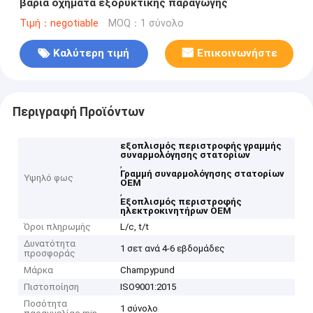
βαριά οχήματα εξορυκτικής παραγωγής
Τιμή：negotiable
MOQ：1 σύνολο
Καλύτερη τιμή
Επικοινωνήστε
Περιγραφή Προϊόντων
εξοπλισμός περιστροφής γραμμής
συναρμολόγησης στατορίων
,
Γραμμή συναρμολόγησης στατορίων
Υψηλό φως
OEM
,
Εξοπλισμός περιστροφής
ηλεκτροκινητήρων OEM
Όροι πληρωμής
L/c, t/t
Δυνατότητα
1 σετ ανά 4-6 εβδομάδες
προσφοράς
Μάρκα
Champypund
Πιστοποίηση
ISO9001:2015
Ποσότητα
1 σύνολο