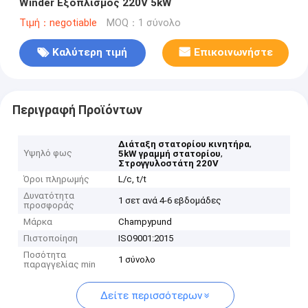
Winder Εξοπλισμός 220V 5kW
Τιμή：negotiable
MOQ：1 σύνολο
Καλύτερη τιμή
Επικοινωνήστε
Περιγραφή Προϊόντων
,
Διάταξη στατορίου κινητήρα
Υψηλό φως
,
5kW γραμμή στατορίου
Στρογγυλοστάτη 220V
Όροι πληρωμής
L/c, t/t
Δυνατότητα
1 σετ ανά 4-6 εβδομάδες
προσφοράς
Μάρκα
Champypund
Πιστοποίηση
ISO9001:2015
Ποσότητα
1 σύνολο
παραγγελίας min
Δείτε περισσότερων