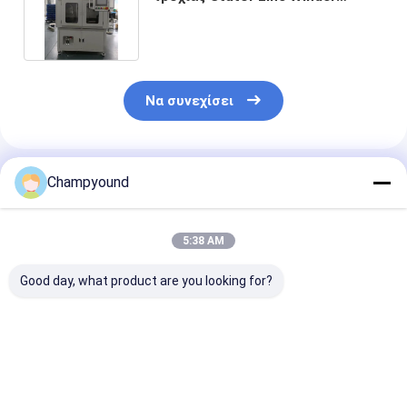
Εξοπλισμός 220V 5kW
Να συνεχίσει
Συνιστώμενα Προϊόντα
Champyound
5:38 AM
Good day, what product are you looking for?
Φόρμα για την
220V Flat Wire
220V 2.5KW Μ
κατασκευή
Stator Rotor Coil
Αυτόματης
ηλεκτρικών
Winding Insertion
Εισαγωγής
κινητήρων
Machine Υψηλά
Μονωτικού Χα