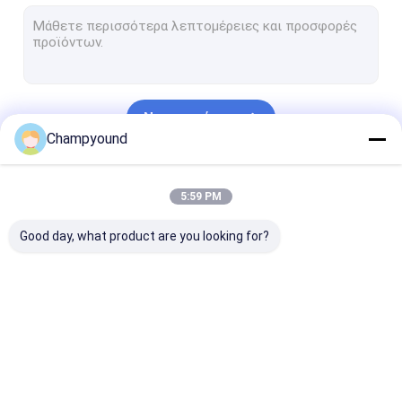
Μηχανή διεύρυνσης στατήρα
Μηχανή περιστροφής στατήρα
Μηχανή κοπής στατήρα
Να συνεχίσει
Μηχανή συγκόλλησης με λέιζερ στατήρα
Champyound
Μηχανή εισαγωγής στατήρα
Οι Κατηγορίες Μας
5:59 PM
Μηχανή δοκιμής επίστρωσης στατορίου
Good day, what product are you looking for?
Αυτοματοποιημένη γραμμή παραγωγής στατορίων
Μηχανή
Μηχανή
Μηχανή πίεση
περιτύλιξης με
απομάκρυνσης
στατήρα
καρφίτσες
βερνίκων