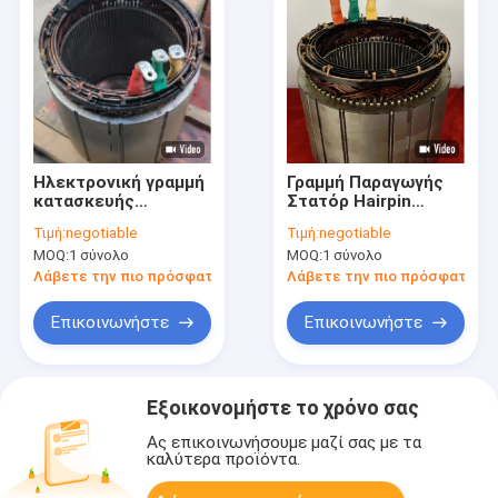
Ηλεκτρονική γραμμή
Γραμμή Παραγωγής
κατασκευής
Στατόρ Hairpin
στατορίων για βαριά
Ανθεκτική και
Τιμή:
negotiable
Τιμή:
negotiable
οχήματα
Ανθεκτική για
MOQ:
1 σύνολο
MOQ:
1 σύνολο
εξορυκτικής
Μεγάλα Φορτηγά
παραγωγής
Εξόρυξης & Βαρέα
Λάβετε την πιο πρόσφατη τιμή
Λάβετε την πιο πρόσφατη τι
Μηχανήματα
Επικοινωνήστε
Επικοινωνήστε
Εξοικονομήστε το χρόνο σας
Ας επικοινωνήσουμε μαζί σας με τα
καλύτερα προϊόντα.