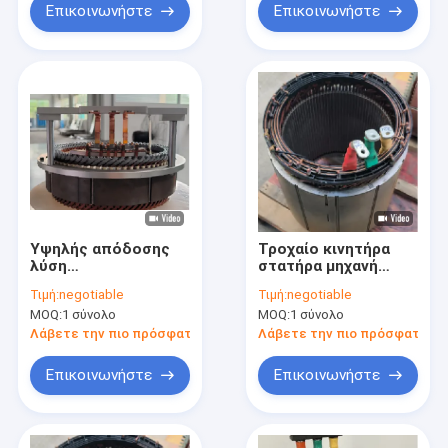
Επικοινωνήστε
Επικοινωνήστε
Υψηλής απόδοσης
Τροχαίο κινητήρα
λύση
στατήρα μηχανή
συναρμολόγησης
περιστροφής
Τιμή:
negotiable
Τιμή:
negotiable
στατοραλίδας για
γραμμής υψηλής
MOQ:
1 σύνολο
MOQ:
1 σύνολο
ηλεκτρικά οχήματα
ακρίβειας κατασκευή
των τμημάτων Β και
Λάβετε την πιο πρόσφατη τιμή
Λάβετε την πιο πρόσφατη τι
Γ
Επικοινωνήστε
Επικοινωνήστε