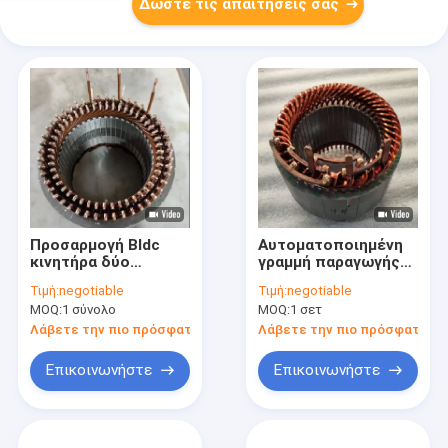
Δώστε τις απαιτήσεις σας
Προσαρμογή Bldc
Αυτοματοποιημένη
κινητήρα δύο
γραμμή παραγωγής
τροχών Stator
στατωτών επίπεδου
Τιμή:
negotiable
Τιμή:
negotiable
γραμμή παραγωγής
σύρματος 0,8kw-
MOQ:
1 σύνολο
MOQ:
1 σετ
για την εισαγωγή
10kw 220V/380V
διεύρυνση
Λάβετε την πιο πρόσφατη τιμή
Λάβετε την πιο πρόσφατη τι
στρέβλωση
Επικοινωνήστε
Επικοινωνήστε