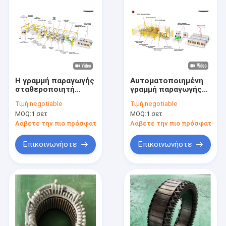
Η γραμμή παραγωγής
Αυτοματοποιημένη
σταθεροποιητή
γραμμή παραγωγής
επίπεδου καλωδίου
στατωτών επίπεδου
Τιμή:
negotiable
Τιμή:
negotiable
220V/380V υψηλής
καλωδίου 220V/380V
MOQ:
1 σετ
MOQ:
1 σετ
ακρίβειας
0,8-10kW
αυτοματισμός
Λάβετε την πιο πρόσφατη τιμή
Λάβετε την πιο πρόσφατη τι
Επικοινωνήστε
Επικοινωνήστε
Αρχική Σελίδα
Προϊόντα
Βίντεο