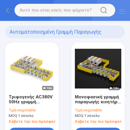
Αυτοματοποιημένη Γραμμή Παραγωγής
Στατορίων
(15)
Τριφογενής AC380V
Μονοφασική γραμμή
50Hz γραμμή
παραγωγής κινητήρα
παραγωγής κινητήρα
στατήρα AC220V
Τιμή:
negotiable
Τιμή:
negotiable
στατήρα
50Hz
MOQ:
1 σύνολο
MOQ:
1 σύνολο
αυτοματοποιημένη
Αυτοματοποιημένη
μηχανή περιστροφής
μηχανή περιστροφής
Λάβετε την πιο πρόσφατη τιμή
Λάβετε την πιο πρόσφατη τι
σπείρας πεδίου
σπείρας πεδίου