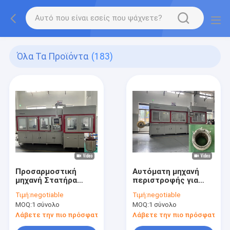
Όλα Τα Προϊόντα
(183)
Προσαρμοστική
Αυτόματη μηχανή
μηχανή Στατήρα
περιστροφής για
Αυτοματοποιημένη
ηλεκτρικές
Τιμή:
negotiable
Τιμή:
negotiable
μηχανή περιστροφής
συσκευές
MOQ:
1 σύνολο
MOQ:
1 σύνολο
hairpin
Λάβετε την πιο πρόσφατη τιμή
Λάβετε την πιο πρόσφατη τι