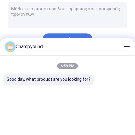
Μηχανή διεύρυνσης στατήρα
Μηχανή περιστροφής στατήρα
Μηχανή κοπής στατήρα
Να συνεχίσει
Μηχανή συγκόλλησης με λέιζερ στατήρα
Champyound
Μηχανή εισαγωγής στατήρα
Οι Κατηγορίες Μας
6:59 PM
Μηχανή δοκιμής επίστρωσης στατορίου
Good day, what product are you looking for?
Αυτοματοποιημένη γραμμή παραγωγής στατορίων
Μηχανή
Μηχανή
Μηχανή πίεση
περιτύλιξης με
απομάκρυνσης
στατήρα
καρφίτσες
βερνίκων