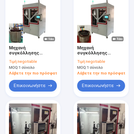
Μηχανή
Μηχανή
συγκόλλησης
συγκόλλησης
ηλεκτρικού κινητήρα
ηλεκτρικού κινητήρα
Τιμή:
negotiable
Τιμή:
negotiable
για μοτοσυκλέτες
MOQ:
1 σύνολο
MOQ:
1 σύνολο
Λάβετε την πιο πρόσφατη τιμή
Λάβετε την πιο πρόσφατη τι
Επικοινωνήστε
Επικοινωνήστε
Αρχική Σελίδα
Προϊόντα
Βίντεο