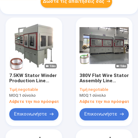
Δώστε τις απαιτήσεις σας
7.5KW Stator Winder
380V Flat Wire Stator
Production Line
Assembly Line
Machine
Αυτοματοποιημένη
Τιμή:
negotiable
Τιμή:
negotiable
Αυτοματοποιημένη
μηχανή περιτύλιξης
MOQ:
1 σύνολο
MOQ:
1 σύνολο
μηχανή περιστροφής
με καρφίτσες
με καρφίτσες
Λάβετε την πιο πρόσφατη τιμή
Λάβετε την πιο πρόσφατη τι
Επικοινωνήστε
Επικοινωνήστε