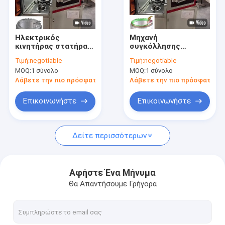
Σχετικά με εμάς
Γύρος εργοστασίων
Ηλεκτρικός
Μηχανή
κινητήρας στατήρα
συγκόλλησης
Ποιοτικός έλεγχος
συγκόλλησης
βελόνων με κινητήρα
Τιμή:
negotiable
Τιμή:
negotiable
εξοπλισμού
επαγωγής 10KW
MOQ:
1 σύνολο
MOQ:
1 σύνολο
περιστροφής
380V
επαφή
ISO9001
Λάβετε την πιο πρόσφατη τιμή
Λάβετε την πιο πρόσφατη τι
πιστοποιημένο
Νέα
Επικοινωνήστε
Επικοινωνήστε
Ζητήστε ένα απόσπασμα
Δείτε περισσότερων
Μηχανή περιτύλιξης με καρφίτσες
Αφήστε Ένα Μήνυμα
Θα Απαντήσουμε Γρήγορα
Μηχανή απομάκρυνσης βερνίκων
Μηχανή πίεσης στατήρα