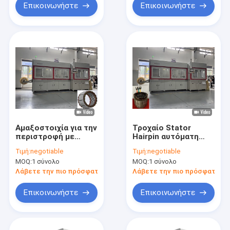
Επικοινωνήστε
Επικοινωνήστε
Αμαξοστοιχία για την
Τροχαίο Stator
περιστροφή με
Hairpin αυτόματη
πλατύ σύρμα,
μηχανή περιστροφής
Τιμή:
negotiable
Τιμή:
negotiable
αυτοματοποιημένη
θωράκισης για 3
MOQ:
1 σύνολο
MOQ:
1 σύνολο
μηχανή για την
φάσεις κινητήρα
περιστροφή του
ODM
Λάβετε την πιο πρόσφατη τιμή
Λάβετε την πιο πρόσφατη τι
στατήρα,
πιστοποιημένη ISO
Επικοινωνήστε
Επικοινωνήστε