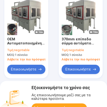
OEM
370mm επίπεδο
Αυτοματοποιημένη
σύρμα αυτόματο
μηχανή περιστροφής
στατήρα hairpin
Τιμή:
negotiable
Τιμή:
negotiable
κινητήρα για μεγάλο
περιέλιξη μηχανή
MOQ:
1 σύνολο
MOQ:
1 σύνολο
φορτηγό εξόρυξης
γραμμή
μονό στατήρα
συναρμολόγησης
Λάβετε την πιο πρόσφατη τιμή
Λάβετε την πιο πρόσφατη τι
Custom
Επικοινωνήστε
Επικοινωνήστε
Εξοικονομήστε το χρόνο σας
Ας επικοινωνήσουμε μαζί σας με τα
καλύτερα προϊόντα.