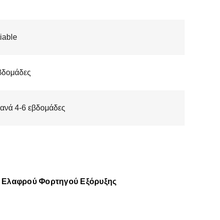
iable
βδομάδες
 ανά 4-6 εβδομάδες
α Ελαφρού Φορτηγού Εξόρυξης