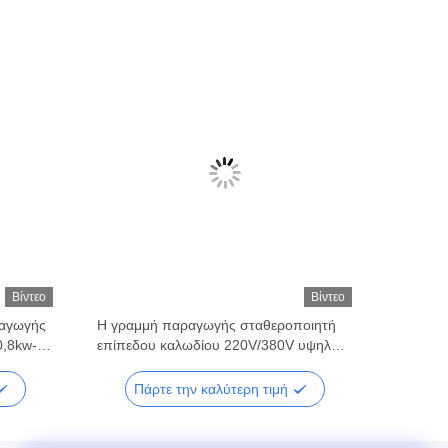
Βίντεο
Βίντεο
ραγωγής
Η γραμμή παραγωγής σταθεροποιητή
0,8kw-
επίπεδου καλωδίου 220V/380V υψηλής
ακρίβειας αυτοματισμός
Πάρτε την καλύτερη τιμή