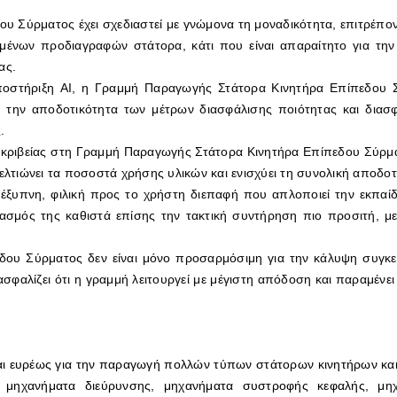
υ Σύρματος έχει σχεδιαστεί με γνώμονα τη μοναδικότητα, επιτρέπ
νων προδιαγραφών στάτορα, κάτι που είναι απαραίτητο για την 
ας.
οστήριξη AI, η Γραμμή Παραγωγής Στάτορα Κινητήρα Επίπεδου Σ
αι την αποδοτικότητα των μέτρων διασφάλισης ποιότητας και δια
.
ακριβείας στη Γραμμή Παραγωγής Στάτορα Κινητήρα Επίπεδου Σύρμα
βελτιώνει τα ποσοστά χρήσης υλικών και ενισχύει τη συνολική αποδο
 έξυπνη, φιλική προς το χρήστη διεπαφή που απλοποιεί την εκπαί
ιασμός της καθιστά επίσης την τακτική συντήρηση πιο προσιτή, μ
ου Σύρματος δεν είναι μόνο προσαρμόσιμη για την κάλυψη συγκε
φαλίζει ότι η γραμμή λειτουργεί με μέγιστη απόδοση και παραμένει ε
ι ευρέως για την παραγωγή πολλών τύπων στάτορων κινητήρων κα
 μηχανήματα διεύρυνσης, μηχανήματα συστροφής κεφαλής, μηχ