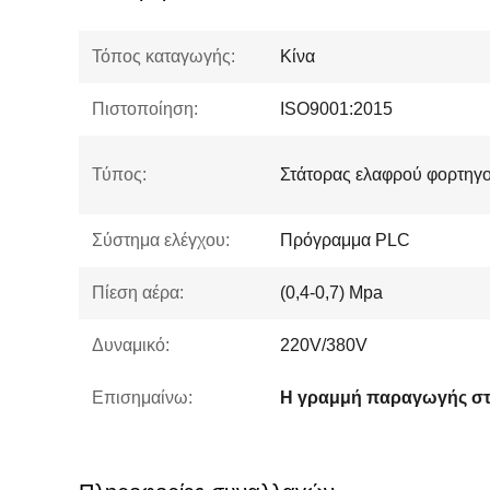
Τόπος καταγωγής:
Κίνα
Πιστοποίηση:
ISO9001:2015
Τύπος:
Στάτορας ελαφρού φορτηγο
Σύστημα ελέγχου:
Πρόγραμμα PLC
Πίεση αέρα:
(0,4-0,7) Mpa
Δυναμικό:
220V/380V
Επισημαίνω: