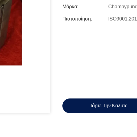
Μάρκα:
Champypun
Πιστοποίηση:
ISO9001:20
Πάρτε Την Καλύτερη 