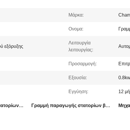
Μάρκα:
Cham
Ονομα:
Γραμ
Λειτουργία
ύ εξόρυξης
Αυτο
λειτουργίας:
Προσαρμογή:
Επιτ
Εξουσία:
0.8k
Εγγύηση:
12 μή
Η γραμμή παραγωγής στατορίων ODM
Γραμμή παραγωγής στατορίων βελόνων