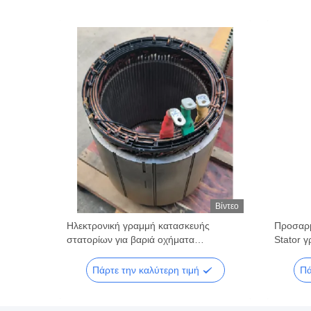
Βίντεο
Βίντεο
νή
Ηλεκτρονική γραμμή κατασκευής
Προσαρμ
κρίβειας
στατορίων για βαριά οχήματα
Stator 
εξορυκτικής παραγωγής
εισαγωγ
Πάρτε την καλύτερη τιμή
Πά