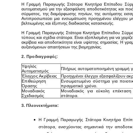
Η Γραμμή Παραγωγής Στάτορα Κινητήρα Επίπεδου Σύρματο
αυτοματισμού για την εξασφάλιση αποδοτικότητας και ποι
σύρματος, της διαμόρφωσης πηνίων, της αυτόματης εισαγ
Αντιπροσωπεύει μια ενσωμάτωση προηγμένου ελέγχου μηχ
βελτιωμένης και έξυπνης διαδικασίας κατασκευής.
Η
Γραμμή Παραγωγής Στάτορα Κινητήρα Επίπεδου Σύρμ
τύπους και σχέδια στάτορα. Είναι εξοπλισμένη για να χειρί
ακρίβεια και αποδοτικότητα είναι υψίστης σημασίας. Η γ
αυξανόμενων απαιτήσεων της βιομηχανίας.
2. Προδιαγραφές:
Υψηλός
Πλήρως αυτοματοποιημένη γραμμή γι
Αυτοματισμός
Έλεγχος Ακρίβειας
Προηγμένοι έλεγχοι εξασφαλίζουν ακ
Επιθεώρηση
Ενσωματωμένο σύστημα για ποιοτικ
Όρασης
πραγματικό χρόνο.
Μοναδιακός
Μοναδιακός για εύκολη επέκταση
Σχεδιασμός
στάτορα.
3. Πλεονεκτήματα:
Η Γραμμή Παραγωγής Στάτορα Κινητήρα Επίπεδ
στάτορα, ενισχύοντας σημαντικά την αποδοτι