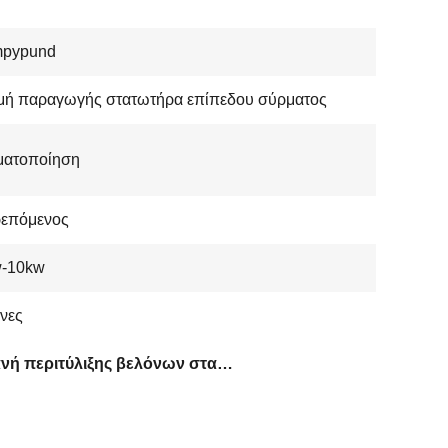
pypund
μή παραγωγής στατωτήρα επίπεδου σύρματος
ματοποίηση
ρεπόμενος
w-10kw
νες
Μηχανή περιτύλιξης βελόνων στατορ ODM