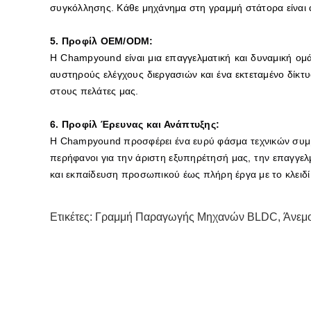
συγκόλλησης. Κάθε μηχάνημα στη γραμμή στάτορα είναι α
5. Προφίλ OEM/ODM:
Η Champyound είναι μια επαγγελματική και δυναμική ομά
αυστηρούς ελέγχους διεργασιών και ένα εκτεταμένο δίκ
στους πελάτες μας.
6. Προφίλ Έρευνας και Ανάπτυξης:
Η Champyound προσφέρει ένα ευρύ φάσμα τεχνικών συμβο
περήφανοι για την άριστη εξυπηρέτησή μας, την επαγγελ
και εκπαίδευση προσωπικού έως πλήρη έργα με το κλειδί 
Ετικέτες:
Γραμμή Παραγωγής Μηχανών BLDC
,
Άνεμ