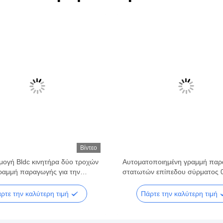
Βίντεο
ογή Bldc κινητήρα δύο τροχών
Αυτοματοποιημένη γραμμή πα
γραμμή παραγωγής για την
στατωτών επίπεδου σύρματος 
ή διεύρυνση στρέβλωση
10kw 220V/380V
ρτε την καλύτερη τιμή
Πάρτε την καλύτερη τιμή