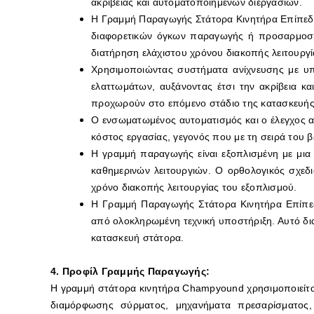
ακριβείας και αυτοματοποιημένων διεργασιών.
Η Γραμμή Παραγωγής Στάτορα Κινητήρα Επίπεδο
διαφορετικών όγκων παραγωγής ή προσαρμοσμέ
διατήρηση ελάχιστου χρόνου διακοπής λειτουργί
Χρησιμοποιώντας συστήματα ανίχνευσης με υπ
ελαττωμάτων, αυξάνοντας έτσι την ακρίβεια κ
προχωρούν στο επόμενο στάδιο της κατασκευής
Ο ενσωματωμένος αυτοματισμός και ο έλεγχος 
κόστος εργασίας, γεγονός που με τη σειρά του 
Η γραμμή παραγωγής είναι εξοπλισμένη με μια
καθημερινών λειτουργιών. Ο ορθολογικός σχεδ
χρόνο διακοπής λειτουργίας του εξοπλισμού.
Η Γραμμή Παραγωγής Στάτορα Κινητήρα Επίπεδ
από ολοκληρωμένη τεχνική υποστήριξη. Αυτό διασ
κατασκευή στάτορα.
4. Προφίλ Γραμμής Παραγωγής:
Η γραμμή στάτορα κινητήρα Champyound χρησιμοποιείτα
διαμόρφωσης σύρματος, μηχανήματα πρεσαρίσματος,