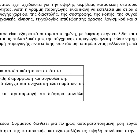
ς έχει σχεδιαστεί για την υψηλής ακρίβειας κατασκευή στάτορων 
ότητας. Αυτή η γραμμή παραγωγής είναι ικανή να εκτελέσει μια σειρά
ωγής χαρτιού, της διαστολής, της συστροφής, της κοπής, της συγκό
ανικής κίνησης, τεχνολογίας επιθεώρησης όρασης λογισμικού και 
ατος
είναι εξαιρετικά αυτοματοποιημένη, με έμφαση στην ευελιξία κα
ζεται τις πολυπλοκότητες της σύγχρονης παραγωγής ηλεκτρικών κινητήρω
ραμμή παραγωγής είναι επίσης επεκτάσιμη, επιτρέποντας μελλοντική ε
α αποδοτικότητα και ποιότητα.
ριβή διαμόρφωση και συγκόλληση.
ό έλεγχο και ανίχνευση ελαττωμάτων σε
 και προσαρμογή σε διάφορα μοντέλα
ου Σύρματος διαθέτει μια πλήρως αυτοματοποιημένη ροή εργασί
κότητα της κατασκευής και εξασφαλίζοντας υψηλή συνέπεια στη