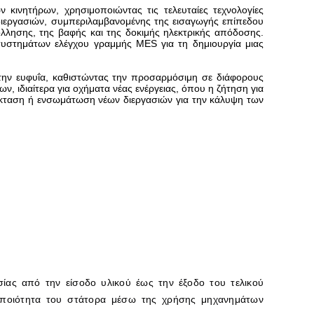
κινητήρων, χρησιμοποιώντας τις τελευταίες τεχνολογίες
 διεργασιών, συμπεριλαμβανομένης της εισαγωγής επίπεδου
λλησης, της βαφής και της δοκιμής ηλεκτρικής απόδοσης.
συστημάτων ελέγχου γραμμής MES για τη δημιουργία μιας
ι την ευφυΐα, καθιστώντας την προσαρμόσιμη σε διάφορους
ν, ιδιαίτερα για οχήματα νέας ενέργειας, όπου η ζήτηση για
πέκταση ή ενσωμάτωση νέων διεργασιών για την κάλυψη των
ας από την είσοδο υλικού έως την έξοδο του τελικού
ν ποιότητα του στάτορα μέσω της χρήσης μηχανημάτων