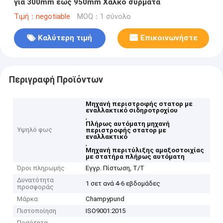
για 300mm έως 950mm Χαλκό σύρματα
Τιμή：negotiable
MOQ：1 σύνολο
Καλύτερη τιμή
Επικοινωνήστε
Περιγραφή Προϊόντων
Μηχανή περιστροφής στατορ με
εναλλακτικό σιδηροτροχίου
,
Πλήρως αυτόματη μηχανή
Υψηλό φως
περιστροφής στατορ με
εναλλακτικό
,
Μηχανή περιτύλιξης αμαξοστοιχίας
με στατήρα πλήρως αυτόματη
Όροι πληρωμής
Εγγρ. Πίστωση, T/T
Δυνατότητα
1 σετ ανά 4-6 εβδομάδες
προσφοράς
Μάρκα
Champypund
Πιστοποίηση
ISO9001:2015
Ποσότητα