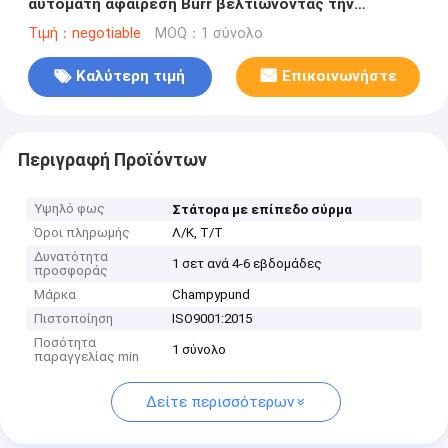
αυτόματη αφαίρεση Burr βελτιώνοντας την
ποιότητα της τροχιάς και την απόδοση
Τιμή：negotiable
MOQ：1 σύνολο
Καλύτερη τιμή
Επικοινωνήστε
Περιγραφή Προϊόντων
Υψηλό φως
Στάτορα με επίπεδο σύρμα
Όροι πληρωμής
Λ/Κ, Τ/Τ
Δυνατότητα
1 σετ ανά 4-6 εβδομάδες
προσφοράς
Μάρκα
Champypund
Πιστοποίηση
ISO9001:2015
Ποσότητα
1 σύνολο
παραγγελίας min
Δείτε περισσότερων