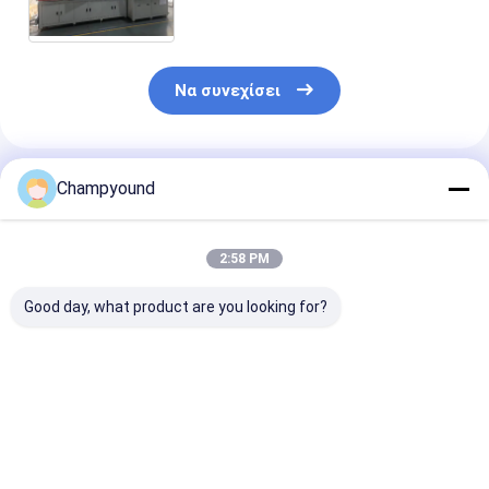
βελτιώνοντας την ποιότητα της
τροχιάς και την απόδοση
Να συνεχίσει
Συνιστώμενα Προϊόντα
Champyound
2:58 PM
Good day, what product are you looking for?
Αυτοματοποιημένος
Έξυπνος
Flat Wire Stat
στατήρας με
Ελεγχόμενος από
Automated Hai
επίπεδο σύρμα
PLC Μηχανισμός
Winding Machi
Κάμψης Επίπεδου
Public Bus Sta
Σύρματος Stator
Καλύτερη τιμή
Καλύτερη τιμή
Καλύτερη 
Hairpin για Σύρματα