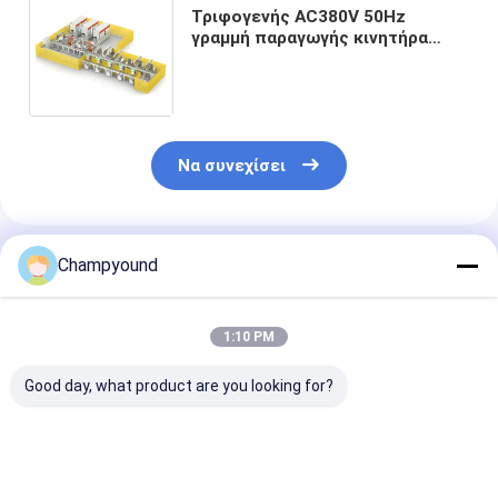
Τριφογενής AC380V 50Hz
γραμμή παραγωγής κινητήρα
στατήρα αυτοματοποιημένη
μηχανή περιστροφής σπείρας
πεδίου
Να συνεχίσει
Συνιστώμενα Προϊόντα
Champyound
1:10 PM
Good day, what product are you looking for?
Μονοφασική γραμμή
Αυτοματοποιημένη
Η γραμμή παρ