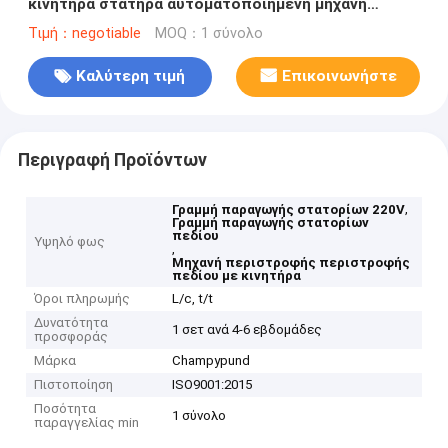
κινητήρα στατήρα αυτοματοποιημένη μηχανή
περιστροφής σπείρας πεδίου
Τιμή：negotiable
MOQ：1 σύνολο
Καλύτερη τιμή
Επικοινωνήστε
Περιγραφή Προϊόντων
,
Γραμμή παραγωγής στατορίων 220V
Γραμμή παραγωγής στατορίων
πεδίου
Υψηλό φως
,
Μηχανή περιστροφής περιστροφής
πεδίου με κινητήρα
Όροι πληρωμής
L/c, t/t
Δυνατότητα
1 σετ ανά 4-6 εβδομάδες
προσφοράς
Μάρκα
Champypund
Πιστοποίηση
ISO9001:2015
Ποσότητα
1 σύνολο
παραγγελίας min