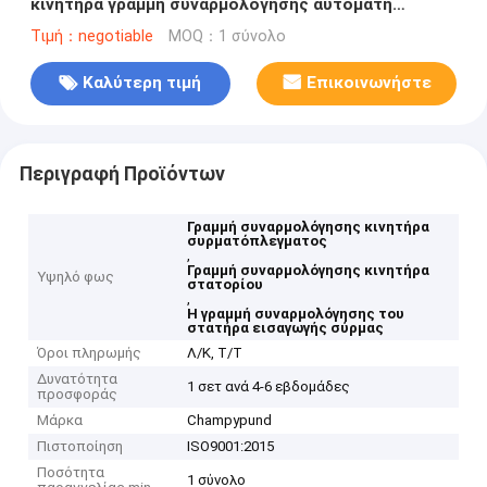
κινητήρα γραμμή συναρμολόγησης αυτόματη
εισαγωγή καλωδίου
Τιμή：negotiable
MOQ：1 σύνολο
Καλύτερη τιμή
Επικοινωνήστε
Περιγραφή Προϊόντων
Γραμμή συναρμολόγησης κινητήρα
συρματόπλεγματος
,
Γραμμή συναρμολόγησης κινητήρα
Υψηλό φως
στατορίου
,
Η γραμμή συναρμολόγησης του
στατήρα εισαγωγής σύρμας
Όροι πληρωμής
Λ/Κ, Τ/Τ
Δυνατότητα
1 σετ ανά 4-6 εβδομάδες
προσφοράς
Μάρκα
Champypund
Πιστοποίηση
ISO9001:2015
Ποσότητα
1 σύνολο