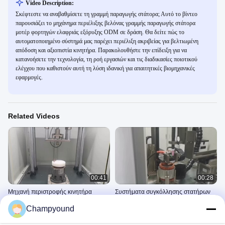
Video Description:
Σκέφτεστε να αναβαθμίσετε τη γραμμή παραγωγής στάτορα; Αυτό το βίντεο
παρουσιάζει το μηχάνημα περιέλιξης βελόνας γραμμής παραγωγής στάτορα
μοτέρ φορτηγών ελαφριάς εξόρυξης ODM σε δράση. Θα δείτε πώς το
αυτοματοποιημένο σύστημά μας παρέχει περιέλιξη ακριβείας για βελτιωμένη
απόδοση και αξιοπιστία κινητήρα. Παρακολουθήστε την επίδειξη για να
κατανοήσετε την τεχνολογία, τη ροή εργασιών και τις διαδικασίες ποιοτικού
ελέγχου που καθιστούν αυτή τη λύση ιδανική για απαιτητικές βιομηχανικές
εφαρμογές.
Related Videos
00:41
00:28
Μηχανή περιστροφής κινητήρα
Συστήματα συγκόλλησης στατήρων
υψηλής ακρίβειας
λέιζερ με έλεγχο αφής με δυνατότητα
Champyound
αυτοματοποιημένης τροχιάς τροχιάς
αυθαίρετης γωνίας
Εισαγωγή Καρφίτσας
Επεξεργασία Με Laser
για στατήρα επιβατικών αυτοκινήτων
December 25, 2024
December 26, 2024