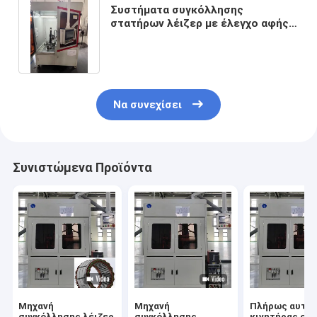
Συστήματα συγκόλλησης
στατήρων λέιζερ με έλεγχο αφής
με δυνατότητα αυθαίρετης γωνίας
Να συνεχίσει
Συνιστώμενα Προϊόντα
Μηχανή
Μηχανή
Πλήρως αυτό
συγκόλλησης λέιζερ
συγκόλλησης
κινητήρας στ