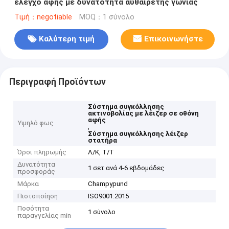
έλεγχο αφής με δυνατότητα αυθαίρετης γωνίας
Τιμή：negotiable
MOQ：1 σύνολο
Καλύτερη τιμή
Επικοινωνήστε
Περιγραφή Προϊόντων
Σύστημα συγκόλλησης
ακτινοβολίας με λέιζερ σε οθόνη
αφής
Υψηλό φως
,
Σύστημα συγκόλλησης λέιζερ
στατήρα
Όροι πληρωμής
Λ/Κ, Τ/Τ
Δυνατότητα
1 σετ ανά 4-6 εβδομάδες
προσφοράς
Μάρκα
Champypund
Πιστοποίηση
ISO9001:2015
Ποσότητα
1 σύνολο
παραγγελίας min