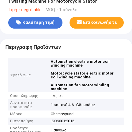
Twisting Machine For Motorcycle Stator
Τιμή：negotiable
MOQ：1 σύνολο
Καλύτερη τιμή
Επικοινωνήστε
Περιγραφή Προϊόντων
Automation electric motor coil
winding machine
,
Motorcycle stator electric motor
Υψηλό φως
coil winding machine
,
Automation fan motor winding
machine
Όροι πληρωμής
L/c, t/t
Δυνατότητα
1 σετ ανά 4-6 εβδομάδες
προσφοράς
Μάρκα
Champypund
Πιστοποίηση
ISO9001:2015
Ποσότητα
1 σύνολο