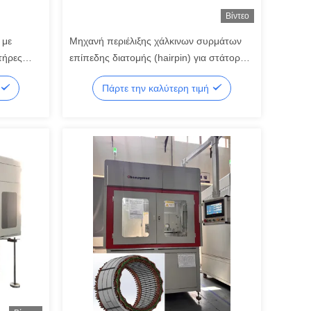
Βίντεο
 με
Μηχανή περιέλιξης χάλκινων συρμάτων
τήρες
επίπεδης διατομής (hairpin) για στάτορα
ας
7.5KW υψηλής ταχύτητας με
Πάρτε την καλύτερη τιμή
αυτοματοποιημένη ακρίβεια