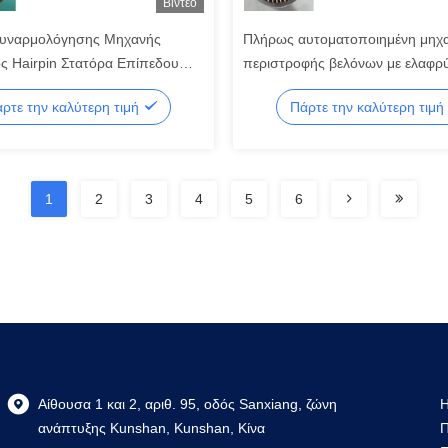
Βίντεο
υναρμολόγησης Μηχανής
Πλήρως αυτοματοποιημένη μηχ
ς Hairpin Στατόρα Επίπεδου
περιστροφής βελόνων με ελαφρ
 ODM για Κινητήρες EV
ρτε την καλύτερη τιμή
Πάρτε την καλύτερη τιμή
1
2
3
4
5
6
Αίθουσα 1 και 2, αριθ. 95, οδός Sanxiang, ζώνη
Η
ανάπτυξης Kunshan, Kunshan, Κίνα
Π