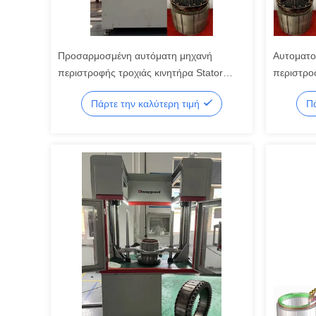
Προσαρμοσμένη αυτόματη μηχανή
Αυτοματο
περιστροφής τροχιάς κινητήρα Stator
περιστρο
Winder LCD οθόνη αφής
περιστρο
Πάρτε την καλύτερη τιμή
Πά
μηχανήμα