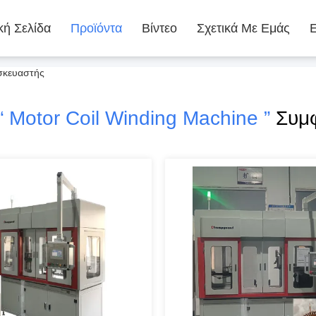
κή Σελίδα
Προϊόντα
Βίντεο
Σχετικά Με Εμάς
ασκευαστής
“ Motor Coil Winding Machine ”
Συμφ