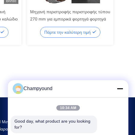
Βίντεο
ανή
Μηχανή περιστροφής περιστροφής τύπου
ύ καλώδιο
270 mm για εμπορικά φορτηγά φορτηγά
Πάρτε την καλύτερη τιμή
Champyound
10:34 AM
Good day, what product are you looking 
 Μεγαλύτερη Έρευνα Και Ανάπτυξη Και
for?
αραγωγή Hairpin Winding Machine