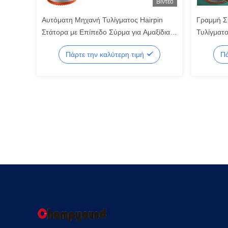
Βίντεο
Αυτόματη Μηχανή Τυλίγματος Hairpin
Γραμμή Σ
Στάτορα με Επίπεδο Σύρμα για Αμαξίδια
Τυλίγματο
Γκολφ Υψηλής Ακρίβειας
Σύρματος
Πάρτε την καλύτερη τιμή
Πά