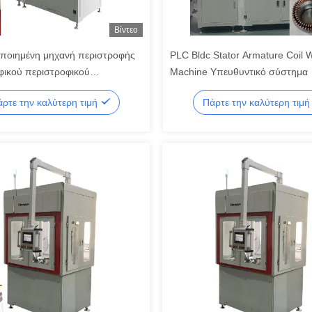
Βίντεο
ποιημένη μηχανή περιστροφής
PLC Bldc Stator Armature Coil 
φικού περιστροφικού
Machine Υπευθυντικό σύστημα
φικού περιστροφικού
ρτε την καλύτερη τιμή
Πάρτε την καλύτερη τιμ
τος