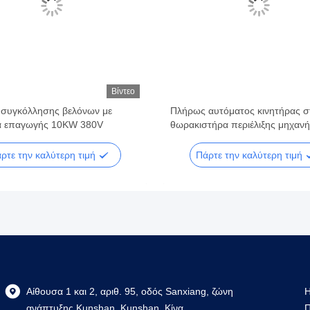
Βίντεο
συγκόλλησης βελόνων με
Πλήρως αυτόματος κινητήρας σ
α επαγωγής 10KW 380V
θωρακιστήρα περιέλιξης μηχανή
περιστροφής μηχανή συγκόλλησ
ρτε την καλύτερη τιμή
Πάρτε την καλύτερη τιμή
Αίθουσα 1 και 2, αριθ. 95, οδός Sanxiang, ζώνη
Η
ανάπτυξης Kunshan, Kunshan, Κίνα
Π