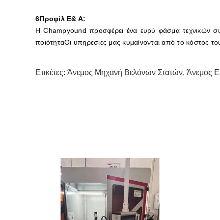
6Προφίλ Ε& Α:
Η Champyound προσφέρει ένα ευρύ φάσμα τεχνικών συμ
ποιότηταΟι υπηρεσίες μας κυμαίνονται από το κόστος το
Ετικέτες:
Άνεμος Μηχανή Βελόνων Στατών
,
Άνεμος Ε