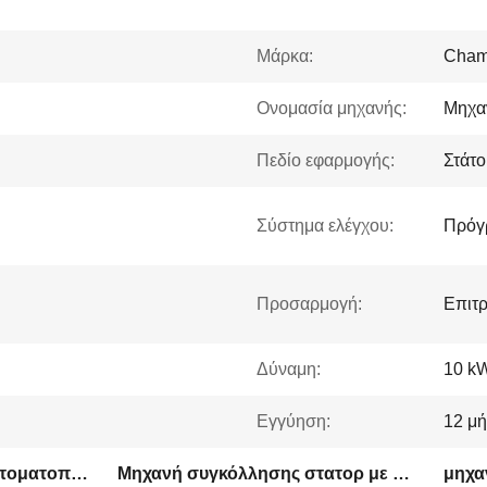
Μάρκα:
Cham
Ονομασία μηχανής:
Μηχαν
Πεδίο εφαρμογής:
Στάτ
Σύστημα ελέγχου:
Πρόγ
Προσαρμογή:
Επιτρ
Δύναμη:
10 k
Εγγύηση:
12 μή
Μηχανή συγκόλλησης αυτοματοποιημένων στατορίων
Μηχανή συγκόλλησης στατορ με λέιζερ
μηχα