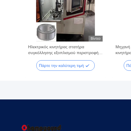
Βίντεο
Βίντεο
ού
Ηλεκτρικός κινητήρας στατήρα
Μηχανή 
συγκόλλησης εξοπλισμού περιστροφής
κινητήρ
ISO9001 πιστοποιημένο
Πάρτε την καλύτερη τιμή
Πά