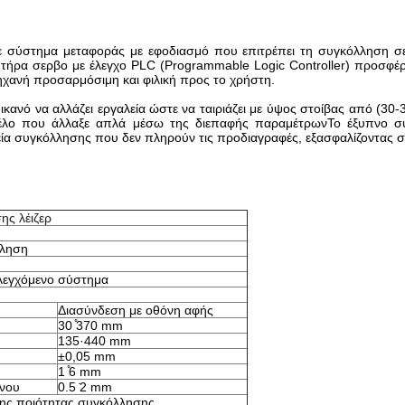
με σύστημα μεταφοράς με εφοδιασμό που επιτρέπει τη συγκόλληση σε
ρα σερβο με έλεγχο PLC (Programmable Logic Controller) προσφέρει
ηχανή προσαρμόσιμη και φιλική προς το χρήστη.
 ικανό να αλλάζει εργαλεία ώστε να ταιριάζει με ύψος στοίβας από (3
τέλο που άλλαξε απλά μέσω της διεπαφής παραμέτρωνΤο έξυπνο σύ
εία συγκόλλησης που δεν πληρούν τις προδιαγραφές, εξασφαλίζοντας 
ης λέιζερ
λληση
λεγχόμενο σύστημα
Διασύνδεση με οθόνη αφής
30 ̊370 mm
135·440 mm
±0,05 mm
1 ̊6 mm
ινου
0.5 ̇2 mm
της ποιότητας συγκόλλησης