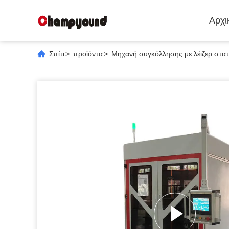
Αρχι
Σπίτι
>
προϊόντα
>
Μηχανή συγκόλλησης με λέιζερ στα