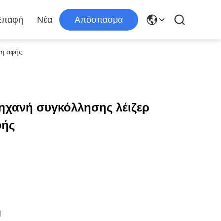
Επαφή
Νέα
Απόσπασμα
νη αφής
ηχανή συγκόλλησης λέιζερ
φής
d