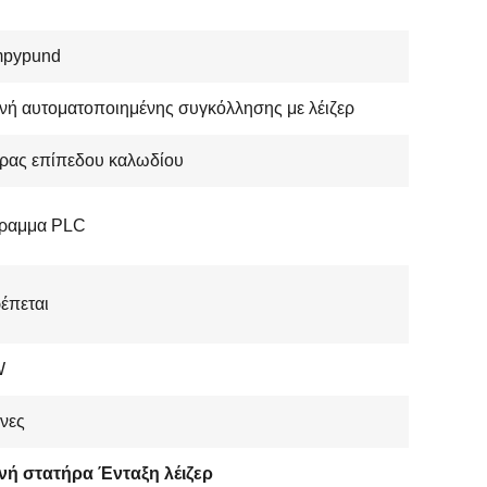
pypund
ή αυτοματοποιημένης συγκόλλησης με λέιζερ
ορας επίπεδου καλωδίου
ραμμα PLC
έπεται
W
νες
νή στατήρα Ένταξη λέιζερ