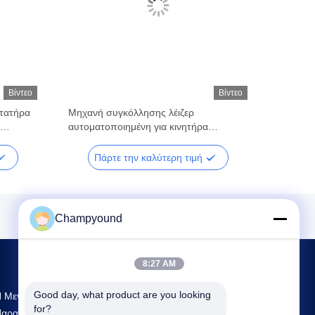
Βίντεο
Βίντεο
τατήρα
Μηχανή συγκόλλησης λέιζερ
αυτοματοποιημένη για κινητήρα
η λέιζερ
επίπεδου σύρματος
Πάρτε την καλύτερη τιμή
Champyound
8:27 AM
Good day, what product are you looking 
 Μεγαλύτερη Έρευνα Και Ανάπτυξη Και
for?
αραγωγή Hairpin Winding Machine