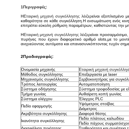
1Περιγραφές:
Η
Εταιρική μηχανή συγκόλλησης λέιζερ
είναι εξοπλισμένο 
καθαρότητα σε κάθε συγκόλληση.Η ενσωμάτωση ενός κινητή
επιτρέπει εύκολη ρύθμιση παραμέτρων, καθιστώντας την μ
Η
Εταιρική μηχανή συγκόλλησης λέιζερ
είναι προσαρμόσιμο,
πυρήνες που έχουν διαφορετικό αριθμό slots,με το μον
ανιχνεύοντας αυτόματα και επανασυνκόπτοντας τυχόν σημ
2Προδιαγραφές:
Ονομασία μηχανής
Εταιρική μηχανή συγκόλλησ
Μέθοδος συγκόλλησης
Επεξεργασία με laser
Μηχανισμός συγκόλλησης
Σερβοκινητήρας για συγκό
Τρόπος λειτουργίας
Αυτοματοποίηση
Σύστημα οδήγησης
Σύστημα τροφοδοσίας με ε
Τμήμα γωνίας
Αυθαίρετη κοπή γωνίας
Σύστημα ελέγχου
Έλεγχος PLC
Υψόμετρος στοίβας
Πεδίο εφαρμογής
Διάμετρος
Ακριβότητα συγκόλλησης
Διαφορά θέσης
Πεδίο πλάτους καλωδίου
Ικανότητα συγκόλλησης
Πεδίο πάχους συρματόσχο
Διασφάλιση ποιότητας
Σταθερότητα και συνέπεια 