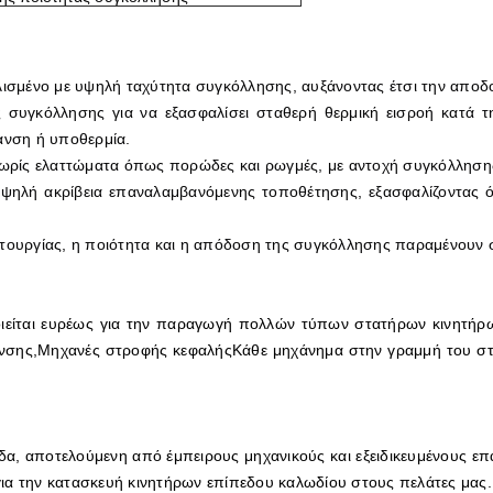
πλισμένο με υψηλή ταχύτητα συγκόλλησης, αυξάνοντας έτσι την αποδ
ας συγκόλλησης για να εξασφαλίσει σταθερή θερμική εισροή κατά 
νση ή υποθερμία.
 χωρίς ελαττώματα όπως πορώδες και ρωγμές, με αντοχή συγκόλλησης
 υψηλή ακρίβεια επαναλαμβανόμενης τοποθέτησης, εξασφαλίζοντας ότ
ιτουργίας, η ποιότητα και η απόδοση της συγκόλλησης παραμένουν
ίται ευρέως για την παραγωγή πολλών τύπων στατήρων κινητήρων
νσης,Μηχανές στροφής κεφαλήςΚάθε μηχάνημα στην γραμμή του στατ
α, αποτελούμενη από έμπειρους μηχανικούς και εξειδικευμένους επα
ια την κατασκευή κινητήρων επίπεδου καλωδίου στους πελάτες μας.