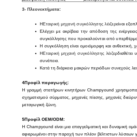
3- Πλεονεκτήματα:
Η
Εταιρική μηχανή συγκόλλησης λέιζερ
είναι εξο
Ελέγχει με ακρίβεια την απόδοση της ενέργει
συγκόλλησης που προκαλούνται από υπερθέρμα
Η συγκόλληση είναι ομοιόμορφη και ανθεκτική,
Η
Εταιρική μηχανή συγκόλλησης λέιζερ
διαθέτει
συνέπεια.
Κατά τη διάρκεια μακρών περιόδων συνεχούς λε
4Προφίλ παραγωγής:
Η γραμμή στατήρων κινητήρων Champyound χρησιμοποιε
σχηματισμού σύρματος, μηχανές πίεσης, μηχανές διεύρυ
μεταγωγική ζώνη.
5Προφίλ OEM/ODM:
Η Champyound είναι μια επαγγελματική και δυναμική ομάδ
αφιερωμένοι στην παροχή των πλέον βέλτιστων λύσεων γ