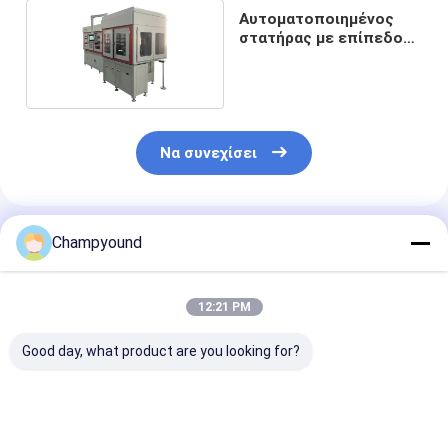
Αυτοματοποιημένος
στατήρας με επίπεδο
σύρμα
Να συνεχίσει
Συνιστώμενα Προϊόντα
Champyound
12:21 PM
Good day, what product are you looking for?
Έξυπνος
Flat Wire Stator
Πολυλειτουργ