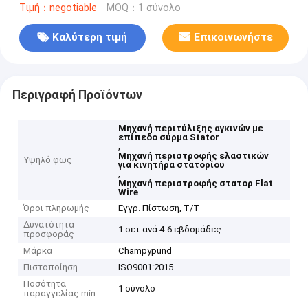
Τιμή：negotiable
MOQ：1 σύνολο
Καλύτερη τιμή
Επικοινωνήστε
Περιγραφή Προϊόντων
Μηχανή περιτύλιξης αγκινών με
επίπεδο σύρμα Stator
,
Μηχανή περιστροφής ελαστικών
Υψηλό φως
για κινητήρα στατορίου
,
Μηχανή περιστροφής στατορ Flat
Wire
Όροι πληρωμής
Εγγρ. Πίστωση, T/T
Δυνατότητα
1 σετ ανά 4-6 εβδομάδες
προσφοράς
Μάρκα
Champypund
Πιστοποίηση
ISO9001:2015
Ποσότητα
1 σύνολο
παραγγελίας min