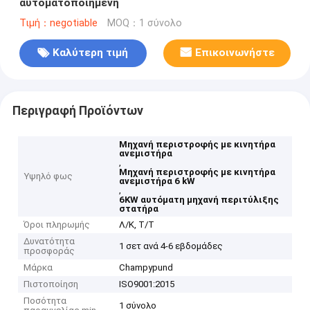
αυτοματοποιημένη
Τιμή：negotiable
MOQ：1 σύνολο
Καλύτερη τιμή
Επικοινωνήστε
Περιγραφή Προϊόντων
Μηχανή περιστροφής με κινητήρα
ανεμιστήρα
,
Μηχανή περιστροφής με κινητήρα
Υψηλό φως
ανεμιστήρα 6 kW
,
6KW αυτόματη μηχανή περιτύλιξης
στατήρα
Όροι πληρωμής
Λ/Κ, Τ/Τ
Δυνατότητα
1 σετ ανά 4-6 εβδομάδες
προσφοράς
Μάρκα
Champypund
Πιστοποίηση
ISO9001:2015
Ποσότητα
1 σύνολο