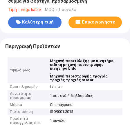
σύρμα για φορτηγά, προσαρμοσμένη
Τιμή：negotiable
MOQ：1 σύνολο
Καλύτερη τιμή
Επικοινωνήστε
Περιγραφή Προϊόντων
,
Μηχανή περιτύλιξης με κινητήρα
ειδική μηχανή περιστροφής
κινητήρα bldc
Υψηλό φως
,
Μηχανή περιστροφής τροχιάς
τροχιάς τροχιάς stator
Όροι πληρωμής
L/c, t/t
Δυνατότητα
1 σετ ανά 4-6 εβδομάδες
προσφοράς
Μάρκα
Champypund
Πιστοποίηση
ISO9001:2015
Ποσότητα
1 σύνολο
παραγγελίας min