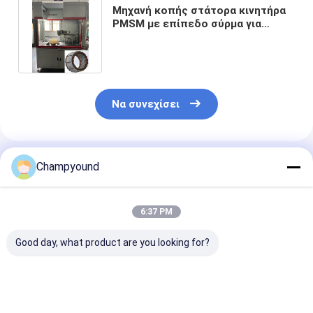
Μηχανή κοπής στάτορα κινητήρα
PMSM με επίπεδο σύρμα για
φορτηγά, προσαρμοσμένη
Να συνεχίσει
Συνιστώμενα Προϊόντα
Champyound
6:37 PM
Good day, what product are you looking for?
Μηχανή εξυγίανσης
Μηχανή κοπής
4 στρώσεις St