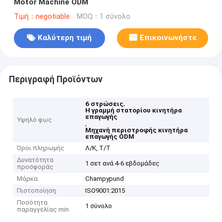
Motor Machine ODM
Τιμή：negotiable
MOQ：1 σύνολο
Καλύτερη τιμή
Επικοινωνήστε
Περιγραφή Προϊόντων
,
6 στρώσεις
Η γραμμή στατορίου κινητήρα
επαγωγής
Υψηλό φως
,
Μηχανή περιστροφής κινητήρα
επαγωγής ODM
Όροι πληρωμής
Λ/Κ, Τ/Τ
Δυνατότητα
1 σετ ανά 4-6 εβδομάδες
προσφοράς
Μάρκα
Champypund
Πιστοποίηση
ISO9001:2015
Ποσότητα
1 σύνολο
παραγγελίας min