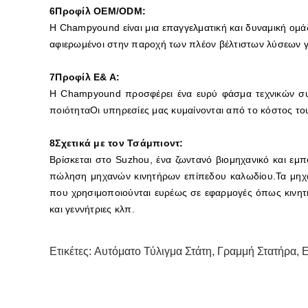
6Προφίλ OEM/ODM:
Η Champyound είναι μια επαγγελματική και δυναμική ομάδ
αφιερωμένοι στην παροχή των πλέον βέλτιστων λύσεων γ
7Προφίλ Ε& Α:
Η Champyound προσφέρει ένα ευρύ φάσμα τεχνικών συμ
ποιότηταΟι υπηρεσίες μας κυμαίνονται από το κόστος το
8Σχετικά με τον Τσάμπιοντ:
Βρίσκεται στο Suzhou, ένα ζωντανό βιομηχανικό και εμ
πώληση μηχανών κινητήρων επίπεδου καλωδίου.Τα μηχα
που χρησιμοποιούνται ευρέως σε εφαρμογές όπως κινητή
και γεννήτριες κλπ.
Ετικέτες:
Αυτόματο Τύλιγμα Στάτη
,
Γραμμή Στατήρα
,
Ε