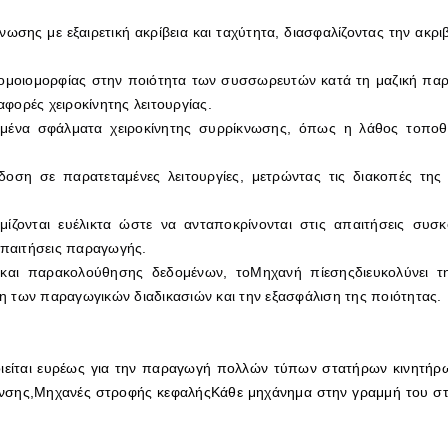
κνωσης με εξαιρετική ακρίβεια και ταχύτητα, διασφαλίζοντας την ακ
ομοιομορφίας στην ποιότητα των συσσωρευτών κατά τη μαζική πα
αφορές χειροκίνητης λειτουργίας.
σμένα σφάλματα χειροκίνητης συρρίκνωσης, όπως η λάθος τοποθ
δοση σε παρατεταμένες λειτουργίες, μετρώντας τις διακοπές τ
ίζονται ευέλικτα ώστε να ανταποκρίνονται στις απαιτήσεις συ
απαιτήσεις παραγωγής.
και παρακολούθησης δεδομένων, το
Μηχανή πίεσης
διευκολύνει 
 των παραγωγικών διαδικασιών και την εξασφάλιση της ποιότητας.
ίται ευρέως για την παραγωγή πολλών τύπων στατήρων κινητήρων
νσης,Μηχανές στροφής κεφαλήςΚάθε μηχάνημα στην γραμμή του στατ