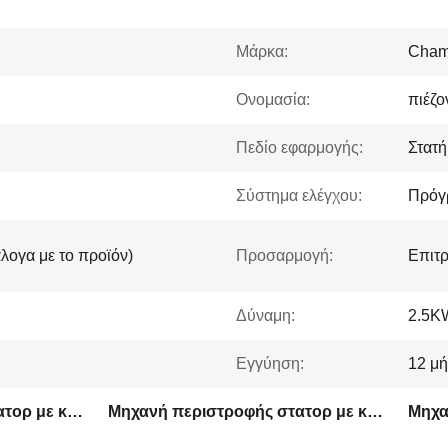
Μάρκα:
Cham
Ονομασία:
πιέζο
Πεδίο εφαρμογής:
Στατ
Σύστημα ελέγχου:
Πρόγ
λογα με το προϊόν)
Προσαρμογή:
Επιτρ
Δύναμη:
2.5K
Εγγύηση:
12 μή
Μηχανή περιστροφής στατορ με κινητήρα ODM
Μηχανή περιστροφής στατορ με κινητήρα σερβοαποτύπωσης