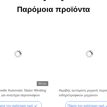
Παρόμοια προϊόντα
Βίντεο
dle Automatic Stator Winding
Ακριβής αυτόματη μηχανή περι
 για κινητήρα αεροσκαφών
σιδηροτροφικών μηχανών
ρτε την καλύτερη τιμή
Πάρτε την καλύτερη τιμή