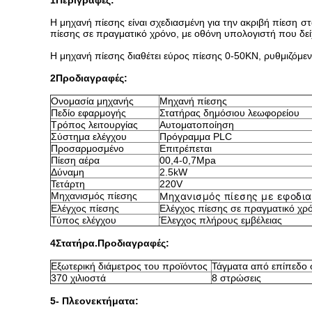
1Περιγραφές:
Η μηχανή πίεσης είναι σχεδιασμένη για την ακριβή πίεση 
πίεσης σε πραγματικό χρόνο, με οθόνη υπολογιστή που δείχ
Η μηχανή πίεσης διαθέτει εύρος πίεσης 0-50KN, ρυθμιζόμεν
2Προδιαγραφές:
Ονομασία μηχανής
Μηχανή πίεσης
Πεδίο εφαρμογής
Στατήρας δημόσιου λεωφορείου
Τρόπος λειτουργίας
Αυτοματοποίηση
Σύστημα ελέγχου
Πρόγραμμα PLC
Προσαρμοσμένο
Επιτρέπεται
Πίεση αέρα
00,4-0,7Mpa
Δύναμη
2.5kW
Τετάρτη
220V
Μηχανισμός πίεσης
Μηχανισμός πίεσης με εφοδι
Ελέγχος πίεσης
Ελέγχος πίεσης σε πραγματικό χρ
Τύπος ελέγχου
Έλεγχος πλήρους εμβέλειας
4Στατήρα.
Προδιαγραφές:
Εξωτερική διάμετρος του προϊόντος
Τάγματα από επίπεδο
370 χιλιοστά
8 στρώσεις
5- Πλεονεκτήματα: