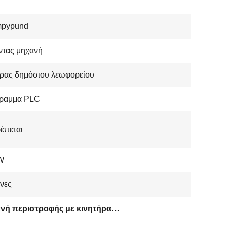
pypund
ντας μηχανή
ήρας δημόσιου λεωφορείου
ραμμα PLC
έπεται
W
νες
Μηχανή περιστροφής με κινητήρα κυλινδρικής κυλινδρικής κυλινδρικής