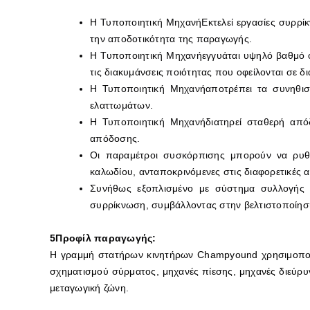
Η Τυποποιητική Μηχανή
Εκτελεί εργασίες συρρί
την αποδοτικότητα της παραγωγής.
Η Τυποποιητική Μηχανή
εγγυάται υψηλό βαθμό 
τις διακυμάνσεις ποιότητας που οφείλονται σε δι
Η Τυποποιητική Μηχανή
αποτρέπει τα συνηθι
ελαττωμάτων.
Η Τυποποιητική Μηχανή
διατηρεί σταθερή από
απόδοσης.
Οι παραμέτροι συσκόρπισης μπορούν να ρυθμ
καλωδίου, ανταποκρινόμενες στις διαφορετικές 
Συνήθως εξοπλισμένο με σύστημα συλλογής 
συρρίκνωση, συμβάλλοντας στην βελτιστοποίηση
5Προφίλ παραγωγής:
Η γραμμή στατήρων κινητήρων Champyound χρησιμοποιε
σχηματισμού σύρματος, μηχανές πίεσης, μηχανές διεύρυ
μεταγωγική ζώνη.